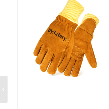
Capacete resgate
aquático EN1385