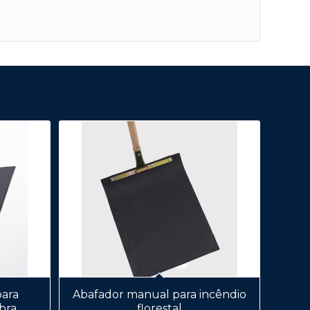
ara
Abafador manual para incêndio
ibra
florestal