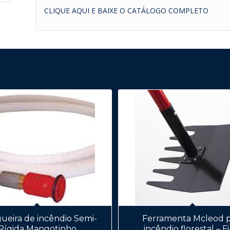
CLIQUE AQUI E BAIXE O CATÁLOGO COMPLETO
eira de incêndio Semi-
Ferramenta Mcleod p
Rígida Mangotinho
incêndio florestal – F