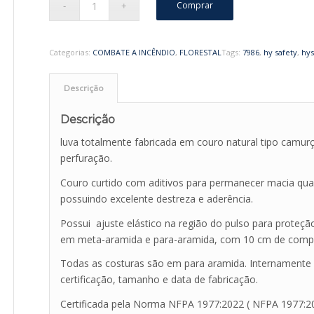
Comprar
Categorias:
COMBATE A INCÊNDIO
,
FLORESTAL
Tags:
7986
,
hy safety
,
hys
Descrição
Descrição
luva totalmente fabricada em couro natural tipo camurç
perfuração.
Couro curtido com aditivos para permanecer macia qua
possuindo excelente destreza e aderência.
Possui ajuste elástico na região do pulso para proteçã
em meta-aramida e para-aramida, com 10 cm de compri
Todas as costuras são em para aramida. Internamente 
certificação, tamanho e data de fabricação.
Certificada pela Norma NFPA 1977:2022 ( NFPA 1977:2