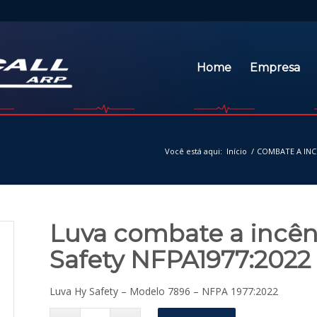
Home
Empresa
Você está aqui:
Início
/
COMBATE A IN
Luva combate a incênd
Safety NFPA1977:2022
Luva Hy Safety – Modelo 7896 – NFPA 1977:2022